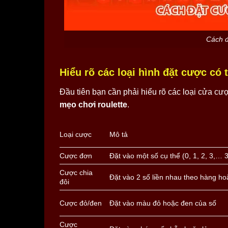
Cách đ
Hiểu rõ các loại hình đặt cược có 
Đầu tiên bạn cần phải hiểu rõ các loại cửa cư
mẹo chơi roulette
.
Loại cược
Mô tả
Cược đơn
Đặt vào một số cụ thể (0, 1, 2, 3,… 3
Cược chia
Đặt vào 2 số liền nhau theo hàng ho
đôi
Cược đỏ/đen
Đặt vào màu đỏ hoặc đen của số
Cược