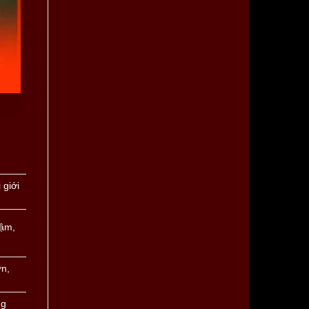
 giới
hậm,
ơn,
ng