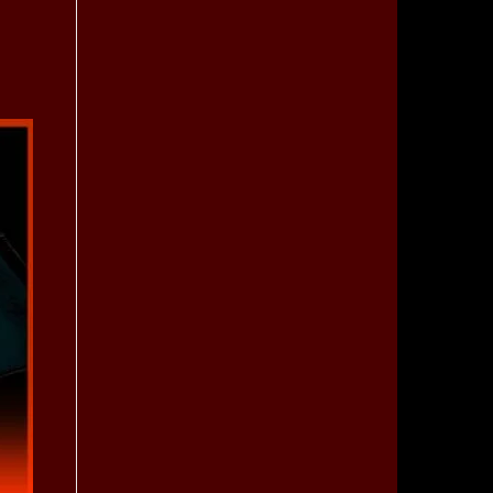
Tiết
–
Cho
Khám
Người
Phá
Mới
Ý
Nghĩa
Ẩn
Sau
Mỗi
Giấc
Ngủ