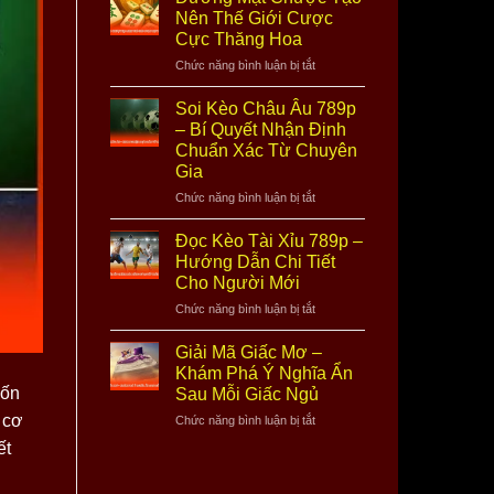
Về
Nên Thế Giới Cược
Hack
Cực Thăng Hoa
Nổ
ở
Chức năng bình luận bị tắt
Hũ
Đường
–
Mạt
Chơi
Soi Kèo Châu Âu 789p
Chược
An
– Bí Quyết Nhận Định
Tạo
Toàn,
Chuẩn Xác Từ Chuyên
Nên
Tránh
Gia
Thế
Mất
Giới
Tài
ở
Chức năng bình luận bị tắt
Cược
Khoản
Soi
Cực
Kèo
Đọc Kèo Tài Xỉu 789p –
Thăng
Châu
Hướng Dẫn Chi Tiết
Hoa
Âu
Cho Người Mới
789p
ở
Chức năng bình luận bị tắt
–
Đọc
Bí
Kèo
Quyết
Giải Mã Giấc Mơ –
Tài
Nhận
Khám Phá Ý Nghĩa Ẩn
Xỉu
Định
vốn
Sau Mỗi Giấc Ngủ
789p
Chuẩn
 cơ
ở
Chức năng bình luận bị tắt
–
Xác
Giải
Hướng
Từ
ết
Mã
Dẫn
Chuyên
Giấc
Chi
Gia
Mơ