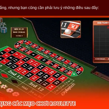
hắng, nhưng bạn cũng cần phải lưu ý những điều sau đây: