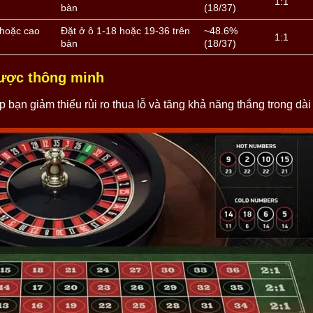
1:1
bàn
(18/37)
 hoặc cao
Đặt ở ô 1-18 hoặc 19-36 trên
~48.6%
1:1
bàn
(18/37)
cược thông minh
p bạn giảm thiểu rủi ro thua lỗ và tăng khả năng thắng trong dài