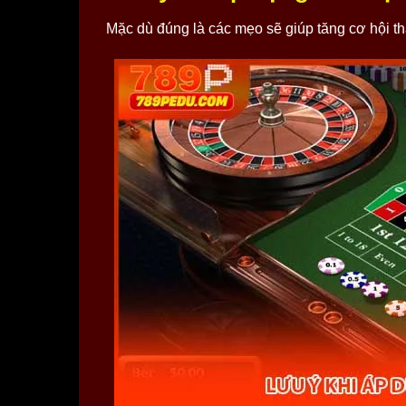
Mặc dù đúng là các mẹo sẽ giúp tăng cơ hội t