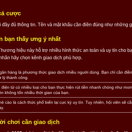
cá cược
 đầy đủ thông tin. Tên và mật khẩu cần điền đúng như những g
n bạn thấy ưng ý nhất
hương hiệu này hỗ trợ nhiều hình thức an toàn và uy tín cho bạ
nhân hãy chọn kênh giao dịch phù hợp.
gân hàng là phương thức giao dịch nhiều người dùng. Bạn chỉ cần điền 
ử lý thành công.
í điện tử có nhiều loại cho bạn thực hiện rút tiền nhanh chóng như mo
ên không tốn nhiều thời gian của bạn.
hẻ cào là cách thức phổ biến lại cực kỳ uy tín. Tuy nhiên, hội viên sẽ 
ày.
ời chơi cần giao dịch