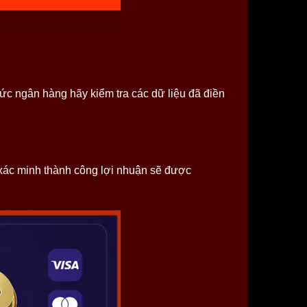
ức ngân hàng hãy kiểm tra các dữ liệu đã điền
g xác minh thành công lợi nhuận sẽ được