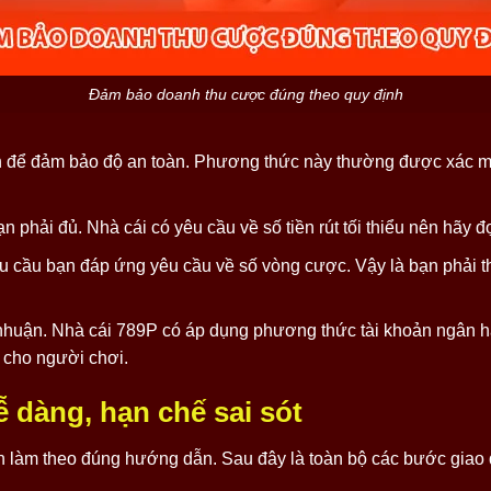
Đảm bảo doanh thu cược đúng theo quy định
nh để đảm bảo độ an toàn. Phương thức này thường được xác m
n phải đủ. Nhà cái có yêu cầu về số tiền rút tối thiểu nên hãy đọc
êu cầu bạn đáp ứng yêu cầu về số vòng cược. Vậy là bạn phải t
huận. Nhà cái 789P có áp dụng phương thức tài khoản ngân hà
o cho người chơi.
 dàng, hạn chế sai sót
 làm theo đúng hướng dẫn. Sau đây là toàn bộ các bước giao d