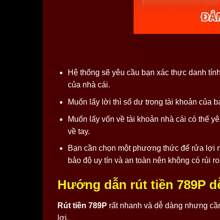
Hệ thống sẽ yêu cầu bạn xác thực danh tí
của nhà cái.
Muốn lấy lời thì số dư trong tài khoản của bạ
Muốn lấy vốn về tài khoản nhà cái có thể y
về tay.
Bạn cần chọn một phương thức để rửa lợi n
bảo độ uy tín và an toàn nên không có rủi r
Hướng dẫn rút tiền 789P dễ
Rút tiền
789P
rất nhanh và dễ dàng nhưng cần
lợi.