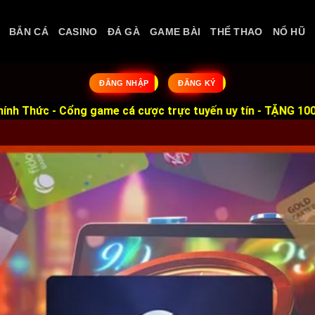
BẮN CÁ
CASINO
ĐÁ GÀ
GAME BÀI
THỂ THAO
NỔ HŨ
ĐĂNG NHẬP
ĐĂNG KÝ
 Cổng game cá cược trực tuyến uy tín - TẶNG 100% NẠP ĐẦU -