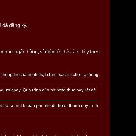
ì đã đăng ký.
n như ngân hàng, ví điện tử, thẻ cào. Tùy theo
thông tin của mình thật chính xác rồi chờ hệ thống
mo, zalopay. Quá trình của phương thức này rất dễ
cần bỏ ra một khoản phí nhỏ để hoàn thành quy trình