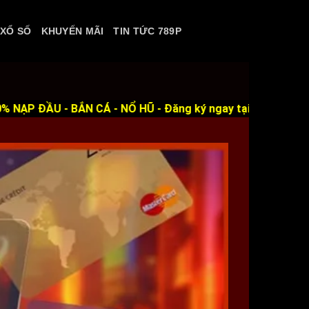
XỔ SỐ
KHUYẾN MÃI
TIN TỨC 789P
 BẮN CÁ - NỔ HŨ - Đăng ký ngay tại 789pedu.com để trải ng