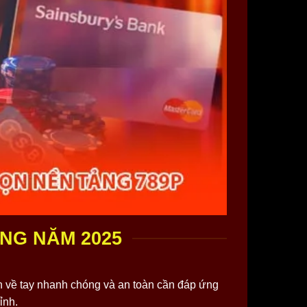
NG NĂM 2025
n về tay nhanh chóng và an toàn cần đáp ứng
ỉnh.