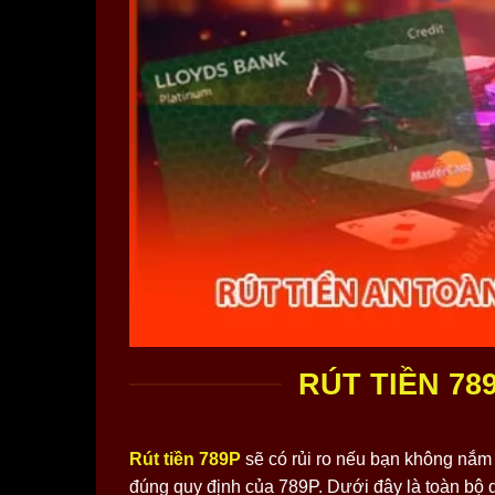
RÚT TIỀN 7
Rút tiền 789P
sẽ có rủi ro nếu bạn không nắm
đúng quy định của 789P. Dưới đây là toàn bộ qu