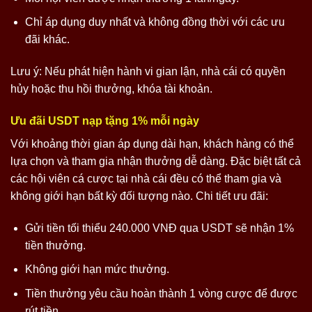
Chỉ áp dụng duy nhất và không đồng thời với các ưu
đãi khác.
Lưu ý: Nếu phát hiện hành vi gian lận, nhà cái có quyền
hủy hoặc thu hồi thưởng, khóa tài khoản.
Ưu đãi USDT nạp tặng 1% mỗi ngày
Với khoảng thời gian áp dụng dài hạn, khách hàng có thể
lựa chọn và tham gia nhận thưởng dễ dàng. Đặc biệt tất cả
các hội viên cá cược tại nhà cái đều có thể tham gia và
không giới hạn bất kỳ đối tượng nào. Chi tiết ưu đãi:
Gửi tiền tối thiểu 240.000 VNĐ qua USDT sẽ nhận 1%
tiền thưởng.
Không giới hạn mức thưởng.
Tiền thưởng yêu cầu hoàn thành 1 vòng cược để được
rút tiền.