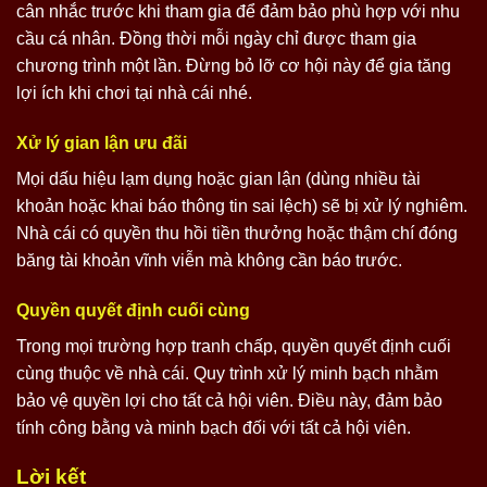
cân nhắc trước khi tham gia để đảm bảo phù hợp với nhu
cầu cá nhân. Đồng thời mỗi ngày chỉ được tham gia
chương trình một lần. Đừng bỏ lỡ cơ hội này để gia tăng
lợi ích khi chơi tại nhà cái nhé.
Xử lý gian lận ưu đãi
Mọi dấu hiệu lạm dụng hoặc gian lận (dùng nhiều tài
khoản hoặc khai báo thông tin sai lệch) sẽ bị xử lý nghiêm.
Nhà cái có quyền thu hồi tiền thưởng hoặc thậm chí đóng
băng tài khoản vĩnh viễn mà không cần báo trước.
Quyền quyết định cuối cùng
Trong mọi trường hợp tranh chấp, quyền quyết định cuối
cùng thuộc về nhà cái. Quy trình xử lý minh bạch nhằm
bảo vệ quyền lợi cho tất cả hội viên. Điều này, đảm bảo
tính công bằng và minh bạch đối với tất cả hội viên.
Lời kết