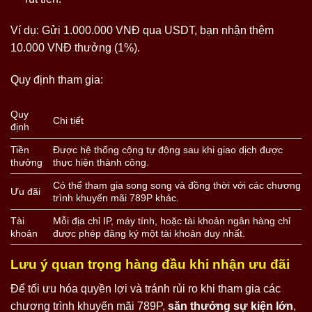
Ví dụ: Gửi 1.000.000 VNĐ qua USDT, bạn nhận thêm
10.000 VNĐ thưởng (1%).
Quy định tham gia:
Quy
Chi tiết
định
Tiền
Được hệ thống cộng tự động sau khi giao dịch được
thưởng
thực hiện thành công.
Có thể tham gia song song và đồng thời với các chương
Ưu đãi
trình khuyến mãi 789P khác.
Tài
Mỗi địa chỉ IP, máy tính, hoặc tài khoản ngân hàng chỉ
khoản
được phép đăng ký một tài khoản duy nhất.
Lưu ý quan trọng hàng đầu khi nhận ưu đãi
Để tối ưu hóa quyền lợi và tránh rủi ro khi tham gia các
chương trình khuyến mãi 789P,
săn thưởng sự kiện lớn
,