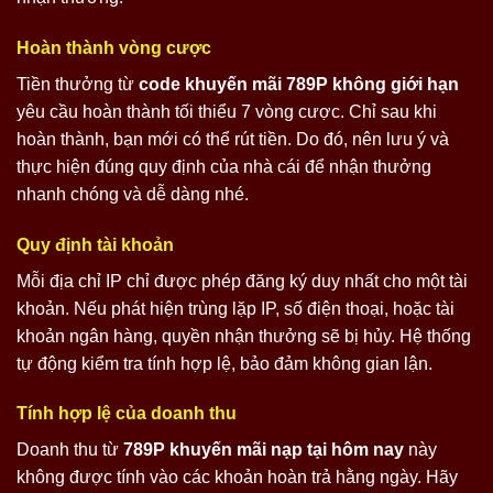
Hoàn thành vòng cược
Tiền thưởng từ
code khuyến mãi 789P không giới hạn
yêu cầu hoàn thành tối thiểu 7 vòng cược. Chỉ sau khi
hoàn thành, bạn mới có thể rút tiền. Do đó, nên lưu ý và
thực hiện đúng quy định của nhà cái để nhận thưởng
nhanh chóng và dễ dàng nhé.
Quy định tài khoản
Mỗi địa chỉ IP chỉ được phép đăng ký duy nhất cho một tài
khoản. Nếu phát hiện trùng lặp IP, số điện thoại, hoặc tài
khoản ngân hàng, quyền nhận thưởng sẽ bị hủy. Hệ thống
tự động kiểm tra tính hợp lệ, bảo đảm không gian lận.
Tính hợp lệ của doanh thu
Doanh thu từ
789P
khuyến mãi nạp tại hôm nay
này
không được tính vào các khoản hoàn trả hằng ngày. Hãy