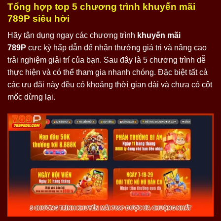
Tổng hợp top 5 chương trình khuyến mãi
789P siêu hời
Hãy tận dụng ngay các chương trình
khuyến mãi
789P
cực kỳ hấp dẫn để nhận thưởng giá trị và nâng cao
trải nghiệm giải trí của bạn. Sau đây là 5 chương trình dễ
thực hiện và có thể tham gia nhanh chóng. Đặc biệt tất cả
các ưu đãi này đều có khoảng thời gian dài và chưa có cột
mốc dừng lại.