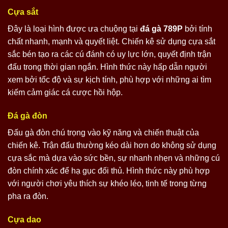
Cựa sắt
Đây là loại hình được ưa chuộng tại
đá gà 789P
bởi tính
chất nhanh, mạnh và quyết liệt. Chiến kê sử dụng cựa sắt
sắc bén tạo ra các cú đánh có uy lực lớn, quyết định trận
đấu trong thời gian ngắn. Hình thức này hấp dẫn người
xem bởi tốc độ và sự kịch tính, phù hợp với những ai tìm
kiếm cảm giác cá cược hồi hộp.
Đá gà đòn
Đấu gà đòn chú trọng vào kỹ năng và chiến thuật của
chiến kê. Trận đấu thường kéo dài hơn do không sử dụng
cựa sắc mà dựa vào sức bền, sự nhanh nhẹn và những cú
đòn chính xác để hạ gục đối thủ. Hình thức này phù hợp
với người chơi yêu thích sự khéo léo, tinh tế trong từng
pha ra đòn.
Cựa dao