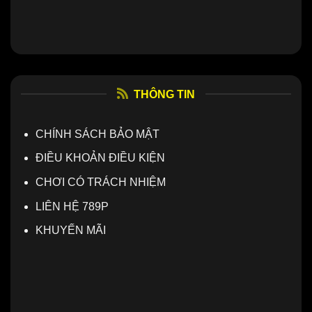
THÔNG TIN
CHÍNH SÁCH BẢO MẬT
ĐIỀU KHOẢN ĐIỀU KIỆN
CHƠI CÓ TRÁCH NHIỆM
LIÊN HỆ 789P
KHUYẾN MÃI