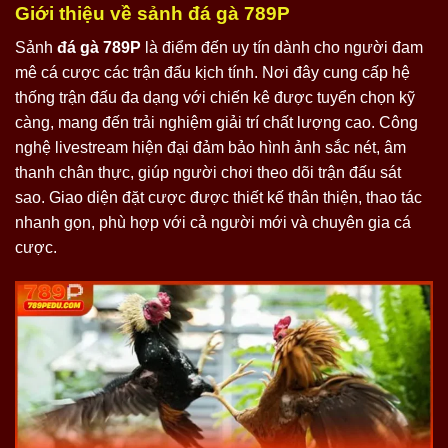
Giới thiệu về sảnh đá gà 789P
Sảnh
đá gà 789P
là điểm đến uy tín dành cho người đam
mê cá cược các trận đấu kịch tính. Nơi đây cung cấp hệ
thống trận đấu đa dạng với chiến kê được tuyển chọn kỹ
càng, mang đến trải nghiệm giải trí chất lượng cao. Công
nghệ livestream hiện đại đảm bảo hình ảnh sắc nét, âm
thanh chân thực, giúp người chơi theo dõi trận đấu sát
sao. Giao diện đặt cược được thiết kế thân thiện, thao tác
nhanh gọn, phù hợp với cả người mới và chuyên gia cá
cược.