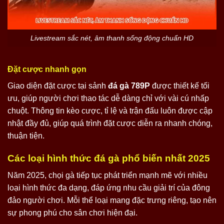
Livestream sắc nét, âm thanh sống động chuẩn HD
Đặt cược nhanh gọn
Giao diện đặt cược tại sảnh
đá gà 789P
được thiết kế tối
ưu, giúp người chơi thao tác dễ dàng chỉ với vài cú nhấp
chuột. Thông tin kèo cược, tỉ lệ và trận đấu luôn được cập
nhật đầy đủ, giúp quá trình đặt cược diễn ra nhanh chóng,
thuận tiện.
Các loại hình thức đá gà phổ biến nhất 2025
Năm 2025, chọi gà tiếp tục phát triển mạnh mẽ với nhiều
loại hình thức đa dạng, đáp ứng nhu cầu giải trí của đông
đảo người chơi. Mỗi thể loại mang đặc trưng riêng, tạo nên
sự phong phú cho sân chơi hiện đại.