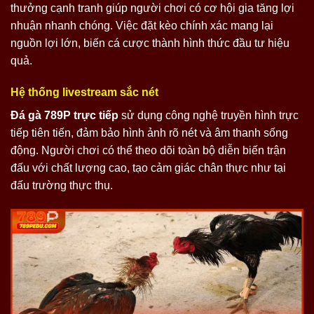
thưởng cạnh tranh giúp người chơi có cơ hội gia tăng lợi
nhuận nhanh chóng. Việc đặt kèo chính xác mang lại
nguồn lợi lớn, biến cá cược thành hình thức đầu tư hiệu
quả.
Hệ thống livestream sắc nét
Đá gà 789P trực tiếp
sử dụng công nghệ truyền hình trực
tiếp tiên tiến, đảm bảo hình ảnh rõ nét và âm thanh sống
động. Người chơi có thể theo dõi toàn bộ diễn biến trận
đấu với chất lượng cao, tạo cảm giác chân thực như tại
đấu trường thực thụ.