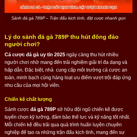
Sảnh đá gà 789P – Trận đấu kịch tính, đặt cược nhanh gọn
Lý do sảnh đá gà 789P thu hút đông đảo
người chơi?
Cá cược đá gà uy tín 2025
ngày càng thu hút nhiều
người chơi nhờ mang đến trải nghiệm giải trí đa dạng và
hấp dẫn. Đặc biệt, nhà cung cấp môi trường cá cược an
toàn, minh bạch cùng hàng loạt ưu điểm vượt trội đáp ứng
nhu cầu của mọi hội viên.
Chiến kê chất lượng
Sảnh cược
đá gà 789P
sở hữu đội ngũ chiến kê được
tuyển chọn kỹ lưỡng, đảm bảo thể lực và kỹ năng tốt nhất.
Mỗi chiến kê đều trải qua quá trình huấn luyện chuyên
nghiệp để tạo ra những trận đấu kịch tính, mang đến sự