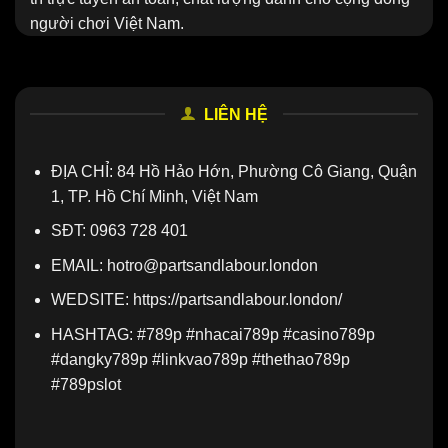
người chơi Việt Nam.
LIÊN HỆ
ĐỊA CHỈ:
84 Hồ Hảo Hớn, Phường Cô Giang, Quận
1, TP. Hồ Chí Minh, Việt Nam
SĐT:
0963 728 401
EMAIL:
hotro@partsandlabour.london
WEDSITE:
https://partsandlabour.london/
HASHTAG: #789p #nhacai789p #casino789p
#dangky789p #linkvao789p #thethao789p
#789pslot