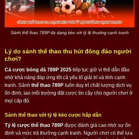
Sảnh thể thao 789P đa dạng kèo với tỷ lệ thưởng cạnh tranh
Lý do sảnh thể thao thu hút đông đảo người
chơi?
Cá cược bóng đá 789P 2025
tiếp tục giữ vị thế dẫn đầu
nhờ khả năng đáp ứng tốt cả yếu tố giải trí và tính cạnh
tranh. Sảnh
thể thao 789P
luôn duy trì chất lượng dịch vụ
ổn định, tạo môi trường đặt cược tin cậy cho người chơi ở
mọi cấp độ.
Sảnh thể thao với tỷ lệ kèo cược hấp dẫn
Tỷ lệ cược thể thao 789P
được đánh giá cao nhờ sự ổn
định và mức trả thưởng cạnh tranh. Người chơi có thể lựa