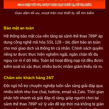
Giao diện tối ưu, mượt trên mọi thiết bị, dễ tìm kiếm
Bảo mật an toàn
Hệ thống bảo mật của nền tảng tại sảnh thể thao 789P áp
dụng công nghệ mã hóa SSL 128 – bit, đảm bảo an toàn
cho mọi giao dịch và thông tin cá nhân. Chính sách quyền
riêng tư được thực hiện nghiêm ngặt, ngăn chặn tối đa
nguy cơ rò rỉ dữ liệu. Toàn bộ hoạt động nạp rút đều được
kiểm soát và xác thực nhiều bước nhằm giảm thiểu rủi ro.
Chăm sóc khách hàng 24/7
Đội ngũ hỗ trợ chuyên nghiệp luôn sẵn sàng giải đáp qua
nhiều kênh như live chat, hotline, email và Zalo. Thời gian
phản hồi nhanh và giải đáp rõ ràng, giúp người chơi tại
sảnh thể thao 789P xử lý vấn đề kịp thời mà không bị gián