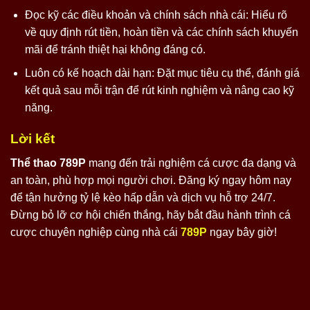
Đọc kỹ các điều khoản và chính sách nhà cái: Hiểu rõ
về quy định rút tiền, hoàn tiền và các chính sách khuyến
mãi để tránh thiệt hại không đáng có.
Luôn có kế hoạch dài hạn: Đặt mục tiêu cụ thể, đánh giá
kết quả sau mỗi trận để rút kinh nghiệm và nâng cao kỹ
năng.
Lời kết
Thể thao 789P
mang đến trải nghiệm cá cược đa dạng và
an toàn, phù hợp mọi người chơi. Đăng ký ngay hôm nay
để tận hưởng tỷ lệ kèo hấp dẫn và dịch vụ hỗ trợ 24/7.
Đừng bỏ lỡ cơ hội chiến thắng, hãy bắt đầu hành trình cá
cược chuyên nghiệp cùng nhà cái
789P
ngay bây giờ!