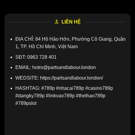
LIÊN HỆ
ĐỊA CHỈ:
84 Hồ Hảo Hớn, Phường Cô Giang, Quận
1, TP. Hồ Chí Minh, Việt Nam
SĐT:
0963 728 401
EMAIL:
hotro@partsandlabour.london
WEDSITE:
https://partsandlabour.london/
HASHTAG: #789p #nhacai789p #casino789p
#dangky789p #linkvao789p #thethao789p
#789pslot