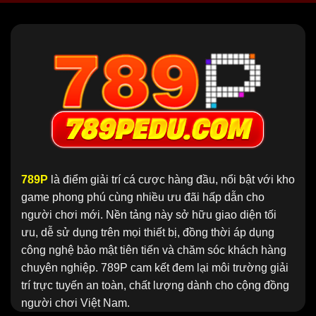
789P
là điểm giải trí cá cược hàng đầu, nổi bật với kho
game phong phú cùng nhiều ưu đãi hấp dẫn cho
người chơi mới. Nền tảng này sở hữu giao diện tối
ưu, dễ sử dụng trên mọi thiết bị, đồng thời áp dụng
công nghệ bảo mật tiên tiến và chăm sóc khách hàng
chuyên nghiệp. 789P cam kết đem lại môi trường giải
trí trực tuyến an toàn, chất lượng dành cho cộng đồng
người chơi Việt Nam.