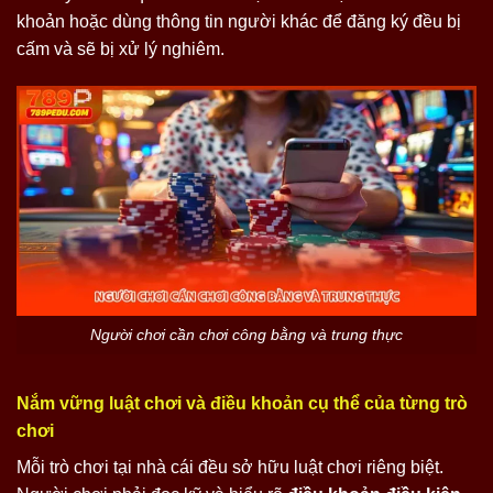
khoản hoặc dùng thông tin người khác để đăng ký đều bị
cấm và sẽ bị xử lý nghiêm.
Người chơi cần chơi công bằng và trung thực
Nắm vững luật chơi và điều khoản cụ thể của từng trò
chơi
Mỗi trò chơi tại nhà cái đều sở hữu luật chơi riêng biệt.