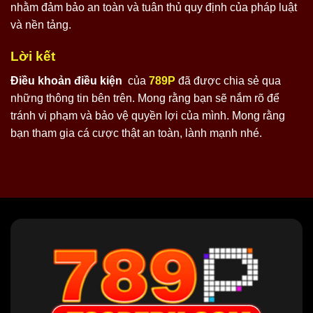
nhằm đảm bảo an toàn và tuân thủ quy định của pháp luật
và nền tảng.
Lời kết
Điều khoản điều kiện
của
789P
đã được chia sẻ qua
những thông tin bên trên. Mong rằng bạn sẽ nắm rõ để
tránh vi phạm và bảo vệ quyền lợi của mình. Mong rằng
bạn tham gia cá cược thật an toàn, lành mạnh nhé.