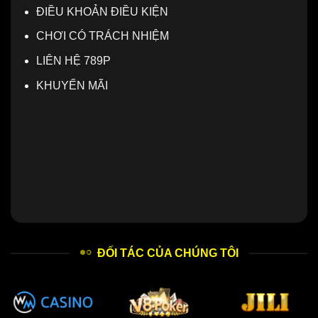
ĐIỀU KHOẢN ĐIỀU KIỆN
CHƠI CÓ TRÁCH NHIỆM
LIÊN HỆ 789P
KHUYẾN MÃI
ĐỐI TÁC CỦA CHÚNG TÔI