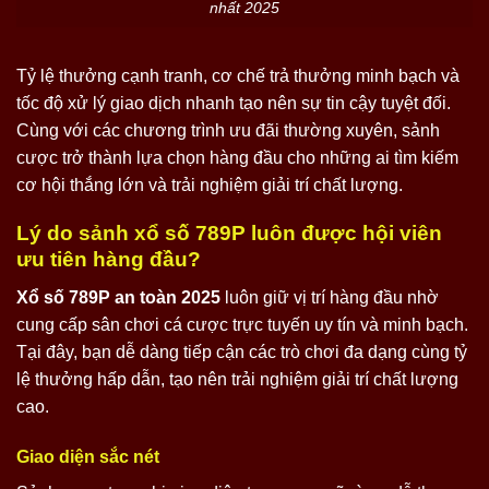
nhất 2025
Tỷ lệ thưởng cạnh tranh, cơ chế trả thưởng minh bạch và
tốc độ xử lý giao dịch nhanh tạo nên sự tin cậy tuyệt đối.
Cùng với các chương trình ưu đãi thường xuyên, sảnh
cược trở thành lựa chọn hàng đầu cho những ai tìm kiếm
cơ hội thắng lớn và trải nghiệm giải trí chất lượng.
Lý do sảnh xổ số 789P luôn được hội viên
ưu tiên hàng đầu?
Xổ số 789P an toàn 2025
luôn giữ vị trí hàng đầu nhờ
cung cấp sân chơi cá cược trực tuyến uy tín và minh bạch.
Tại đây, bạn dễ dàng tiếp cận các trò chơi đa dạng cùng tỷ
lệ thưởng hấp dẫn, tạo nên trải nghiệm giải trí chất lượng
cao.
Giao diện sắc nét