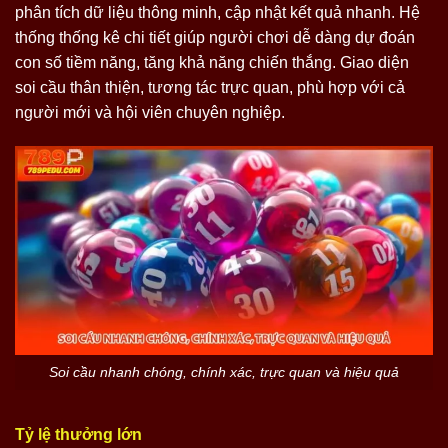
phân tích dữ liệu thông minh, cập nhật kết quả nhanh. Hệ
thống thống kê chi tiết giúp người chơi dễ dàng dự đoán
con số tiềm năng, tăng khả năng chiến thắng. Giao diện
soi cầu thân thiện, tương tác trực quan, phù hợp với cả
người mới và hội viên chuyên nghiệp.
Soi cầu nhanh chóng, chính xác, trực quan và hiệu quả
Tỷ lệ thưởng lớn