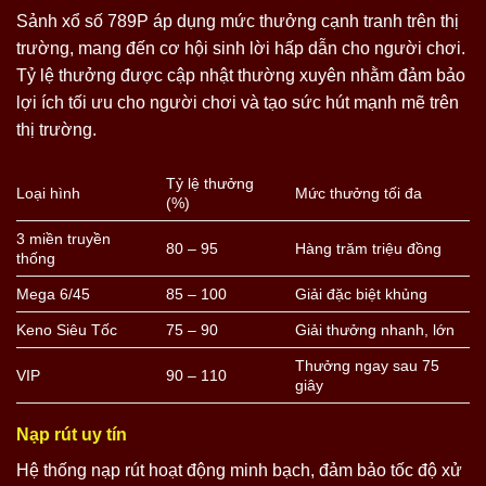
Sảnh xổ số 789P áp dụng mức thưởng cạnh tranh trên thị
trường, mang đến cơ hội sinh lời hấp dẫn cho người chơi.
Tỷ lệ thưởng được cập nhật thường xuyên nhằm đảm bảo
lợi ích tối ưu cho người chơi và tạo sức hút mạnh mẽ trên
thị trường.
Tỷ lệ thưởng
Loại hình
Mức thưởng tối đa
(%)
3 miền truyền
80 – 95
Hàng trăm triệu đồng
thống
Mega 6/45
85 – 100
Giải đặc biệt khủng
Keno Siêu Tốc
75 – 90
Giải thưởng nhanh, lớn
Thưởng ngay sau 75
VIP
90 – 110
giây
Nạp rút uy tín
Hệ thống nạp rút hoạt động minh bạch, đảm bảo tốc độ xử