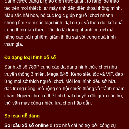
Sảnh cược trang bị giao diện trực quan, rõ ràng, dễ thao
tác trên mọi thiết bị từ máy tính đến điện thoại thông minh.
Màu sắc hài hòa, bố cục logic giúp người chơi nhanh
chóng tìm kiếm các loại hình, đặt cược và theo dõi kết quả
trong thời gian thực. Tốc độ tải trang nhanh, mượt mà
nâng cao trải nghiệm, giảm thiểu sai sót trong quá trình
tham gia.
Đa dạng loại hình xổ số
Sảnh xổ số 789P cung cấp đa dạng hình thức chơi như
truyền thống 3 miền, Mega 6/45, Keno siêu tốc và VIP, đáp
ứng mọi sở thích người chơi. Mỗi loại hình đều sở hữu
đặc trưng riêng, mở rộng cơ hội chiến thắng và tránh nhàm
chán. Người chơi có thể linh hoạt chuyển đổi giữa các trò,
thử vận may cùng nhiều lựa chọn hấp dẫn.
Soi cầu dễ dàng
Soi cầu xổ số online
được nhà cái hỗ trợ bởi công cụ