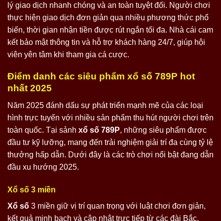
lý giao dịch nhanh chóng và an toàn tuyệt đối. Người chơi
thực hiện giao dịch đơn giản qua nhiều phương thức phổ
biến, thời gian nhận tiền được rút ngắn tối đa. Nhà cái cam
kết bảo mật thông tin và hỗ trợ khách hàng 24/7, giúp hội
viên yên tâm khi tham gia cá cược.
Điểm danh các siêu phẩm xổ số 789P hot
nhất 2025
Năm 2025 đánh dấu sự phát triển mạnh mẽ của các loại
hình trực tuyến với nhiều sản phẩm thu hút người chơi trên
toàn quốc. Tại sảnh
xổ số 789P
, những siêu phẩm được
đầu tư kỹ lưỡng, mang đến trải nghiệm giải trí đa cùng tỷ lệ
thưởng hấp dẫn. Dưới đây là các trò chơi nổi bật đang dẫn
đầu xu hướng 2025.
Xổ số 3 miền
Xổ số
3 miền giữ vị trí quan trọng với luật chơi đơn giản,
kết quả minh bạch và cập nhật trực tiếp từ các đài Bắc,