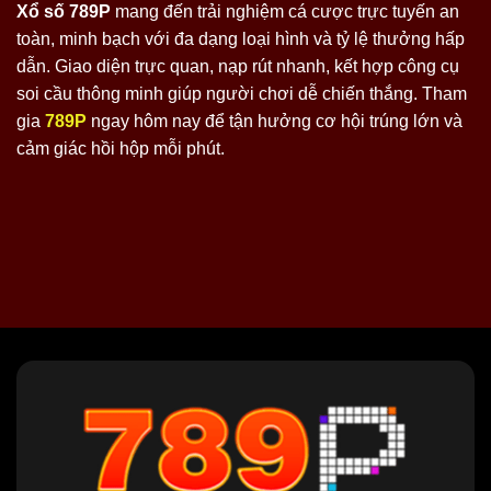
Xổ số 789P
mang đến trải nghiệm cá cược trực tuyến an
toàn, minh bạch với đa dạng loại hình và tỷ lệ thưởng hấp
dẫn. Giao diện trực quan, nạp rút nhanh, kết hợp công cụ
soi cầu thông minh giúp người chơi dễ chiến thắng. Tham
gia
789P
ngay hôm nay để tận hưởng cơ hội trúng lớn và
cảm giác hồi hộp mỗi phút.