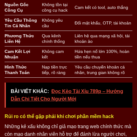
Nguồn Gốc
Không tồn tại
Cam kết có tool, auto thắng
Công Cụ
công cụ hack
Yêu Cầu Thông
Không yêu
Đổi mật khẩu, OTP, tài khoản
Tin Cá Nhân
cầu
Phương Thức
Qua kênh
Liên hệ qua mạng xã hội, tài
Liên Hệ
chính thống
khoản ảo
Cam Kết Lợi
Không cam
Hứa hẹn nổ lớn 100%, hoàn
Nhuận
kết
tiền nếu thua
Hình Thức
Nạp tiền trực
Yêu cầu chuyển khoản cá
Thanh Toán
tiếp, rõ ràng
nhân, trung gian không rõ
BÀI VIẾT KHÁC:
Đọc Kèo Tài Xỉu 789p – Hướng
Dẫn Chi Tiết Cho Người Mới
Rủi ro có thể gặp phải khi chơi phần mềm hack
Những kẻ xấu không chỉ giả mạo trang web chính thức mà
còn mạo danh nhân viên hỗ trợ để đánh lừa người chơi,