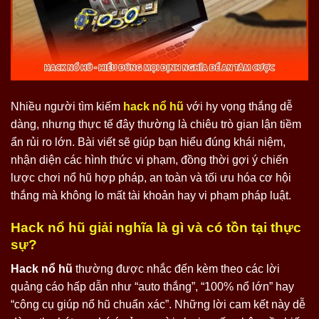
Nhiều người tìm kiếm
hack nổ hũ
với hy vọng thắng dễ
dàng, nhưng thực tế đây thường là chiêu trò gian lận tiềm
ẩn rủi ro lớn. Bài viết sẽ giúp bạn hiểu đúng khái niệm,
nhận diện các hình thức vi phạm, đồng thời gợi ý chiến
lược chơi nổ hũ hợp pháp, an toàn và tối ưu hóa cơ hội
thắng mà không lo mất tài khoản hay vi phạm pháp luật.
Hack nổ hũ giải nghĩa là gì và có tồn tại thực
sự?
Hack nổ hũ
thường được nhắc đến kèm theo các lời
quảng cáo hấp dẫn như “auto thắng”, “100% nổ lớn” hay
“công cụ giúp nổ hũ chuẩn xác”. Những lời cam kết này dễ