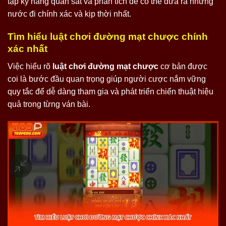
tập kỹ năng quan sát và phân tích để có thể đưa ra những
nước đi chính xác và kịp thời nhất.
Tìm hiểu luật chơi đường mạt chược chính
xác nhất
Việc hiểu rõ
luật chơi đường mạt chược
cơ bản được
coi là bước đầu quan trọng giúp người cược nắm vững
quy tắc để dễ dàng tham gia và phát triển chiến thuật hiệu
quả trong từng ván bài.