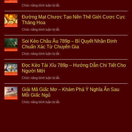
ở
Chức năng bình luận bị tắt
Hiểu
Đúng
Đường Mạt Chược Tạo Nên Thế Giới Cược Cực
Về
Thăng Hoa
Hack
ở
Chức năng bình luận bị tắt
Nổ
Đường
Hũ
Mạt
–
Soi Kèo Châu Âu 789p – Bí Quyết Nhận Định
Chược
Chơi
Chuẩn Xác Từ Chuyên Gia
Tạo
An
ở
Chức năng bình luận bị tắt
Nên
Toàn,
Soi
Thế
Tránh
Kèo
Giới
Đọc Kèo Tài Xỉu 789p – Hướng Dẫn Chi Tiết Cho
Mất
Châu
Cược
Người Mới
Tài
Âu
Cực
Khoản
ở
Chức năng bình luận bị tắt
789p
Thăng
Đọc
–
Hoa
Kèo
Bí
Giải Mã Giấc Mơ – Khám Phá Ý Nghĩa Ẩn Sau
Tài
Quyết
Mỗi Giấc Ngủ
Xỉu
Nhận
ở
Chức năng bình luận bị tắt
789p
Định
Giải
–
Chuẩn
Mã
Hướng
Xác
Giấc
Dẫn
Từ
Mơ
Chi
Chuyên
–
Tiết
Gia
Khám