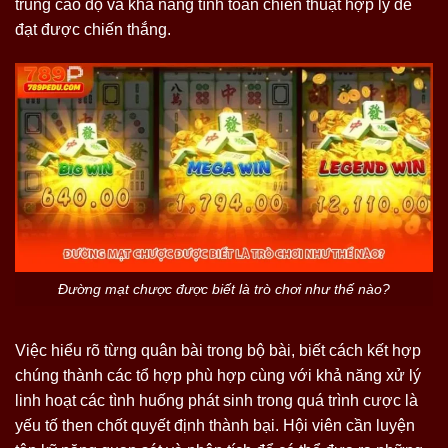
trung cao độ và khả năng tính toán chiến thuật hợp lý để
đạt được chiến thắng.
Đường mạt chược được biết là trò chơi như thế nào?
Việc hiểu rõ từng quân bài trong bộ bài, biết cách kết hợp
chúng thành các tổ hợp phù hợp cùng với khả năng xử lý
linh hoạt các tình huống phát sinh trong quá trình cược là
yếu tố then chốt quyết định thành bại. Hội viên cần luyện