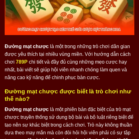
Đường mạt chược
là một trong những trò chơi dân gian
được yêu thích tại nhiều vùng miền. Với hướng dẫn cách
chơi
789P
chi tiết và đầy đủ cùng những mẹo cược hay
nhất, bài viết sẽ giúp hội viên nhanh chóng làm quen và
nâng cao kỹ năng để chinh phục bàn cược.
Đường mạt chược được biết là trò chơi như
thế nào?
Đường mạt chược
là một phiên bản đặc biệt của trò mạt
chược truyền thống sử dụng bộ bài và bộ luật riêng biệt để
tạo nên sự khác biệt trong cách chơi. Trò này không thuần
dựa theo may mắn mà còn đòi hỏi hội viên phải có sự tập