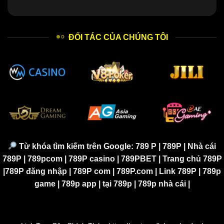
ĐỐI TÁC CỦA CHÚNG TÔI
Từ khóa tìm kiếm trên Google: 789 P | 789P | Nhà cái
789P | 789pcom | 789P casino | 789PBET | Trang chủ 789P
|789P đăng nhập | 789P com | 789P.com | Link 789P | 789p
game | 789p app | tại 789p | 789p nhà cái |