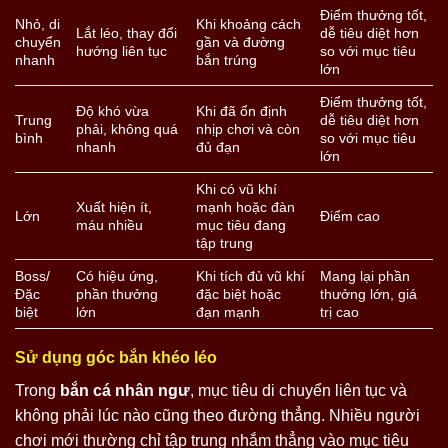
Điểm thưởng tốt,
Nhỏ, di
Khi khoảng cách
Lắt léo, thay đổi
dễ tiêu diệt hơn
chuyển
gần và đường
hướng liên tục
so với mục tiêu
nhanh
bắn trúng
lớn
Điểm thưởng tốt,
Độ khó vừa
Khi đã ổn định
Trung
dễ tiêu diệt hơn
phải, không quá
nhịp chơi và còn
bình
so với mục tiêu
nhanh
đủ đạn
lớn
Khi có vũ khí
Xuất hiện ít,
mạnh hoặc đàn
Lớn
Điểm cao
máu nhiều
mục tiêu đang
tập trung
Boss/
Có hiệu ứng,
Khi tích đủ vũ khí
Mang lại phần
Đặc
phần thưởng
đặc biệt hoặc
thưởng lớn, giá
biệt
lớn
đạn mạnh
trị cao
Sử dụng góc bắn khéo léo
Trong
bắn cá nhân ngư
, mục tiêu di chuyển liên tục và
không phải lúc nào cũng theo đường thẳng. Nhiều người
chơi mới thường chỉ tập trung nhắm thẳng vào mục tiêu