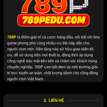
Mỗi
Giấc
Ngủ
789P
là điểm giải trí cá cược hàng đầu, nổi bật với kho
game phong phú cùng nhiều ưu đãi hấp dẫn cho
người chơi mới. Nền tảng này sở hữu giao diện tối
ưu, dễ sử dụng trên mọi thiết bị, đồng thời áp dụng
công nghệ bảo mật tiên tiến và chăm sóc khách hàng
chuyên nghiệp. 789P cam kết đem lại môi trường giải
trí trực tuyến an toàn, chất lượng dành cho cộng đồng
người chơi Việt Nam.
LIÊN HỆ