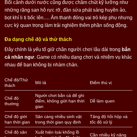
Bối cảnh dưới nước cũng được chăm chút kỹ lưỡng như
những rặng san hô rực rỡ, đàn sứa phát sáng huyền ảo,
bọt khí li ti bốc lên…. Âm thanh đóng vai trò kép phụ nhưng
cực kỳ quan trọng làm trải nghiệm thêm phần sống động.
Đa dạng chế độ và thử thách
Đây chính là yếu tố giữ chân người chơi lâu dài trong
bắn
cá nhân ngư
. Game có nhiều dạng chơi và nhiệm vụ khác
nhau để bạn không bị nhàm chán.
Chế độ/Thử
Mô tả
Điểm thú vị
thách
Người chơi bắn cá để ghi
Chế độ
điểm, không giới hạn thời
Dễ làm quen
thường
gian
Chế độ giới
Săn càng nhiều sinh vật
Tăng độ hồi hộp và
hạn thời gian
trong thời gian quy định
tốc độ xử lý
Chế độ săn
Xuất hiện loài khổng lồ
Cần nhiều kỹ năng