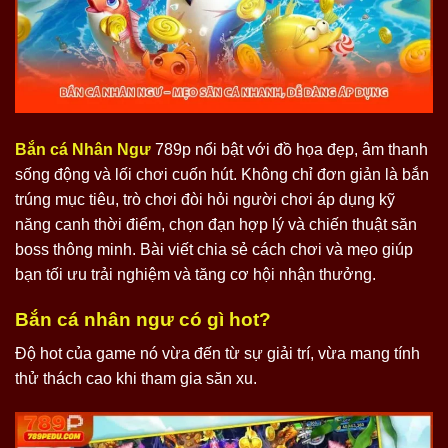
Bắn cá Nhân Ngư
789p nổi bật với đồ họa đẹp, âm thanh
sống động và lối chơi cuốn hút. Không chỉ đơn giản là bắn
trúng mục tiêu, trò chơi đòi hỏi người chơi áp dụng kỹ
năng canh thời điểm, chọn đạn hợp lý và chiến thuật săn
boss thông minh. Bài viết chia sẻ cách chơi và mẹo giúp
bạn tối ưu trải nghiệm và tăng cơ hội nhận thưởng.
Bắn cá nhân ngư có gì hot?
Độ hot của game nó vừa đến từ sự giải trí, vừa mang tính
thử thách cao khi tham gia săn xu.