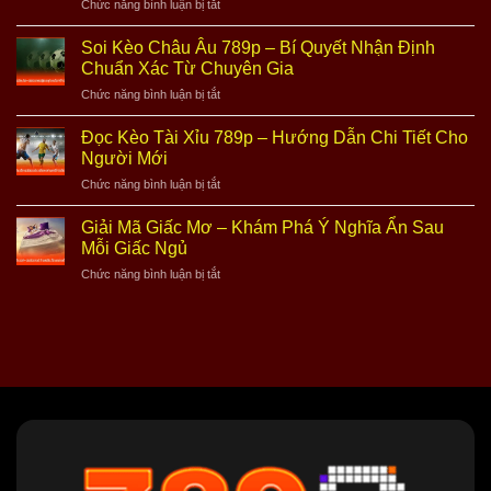
ở
Chức năng bình luận bị tắt
Nổ
Đường
Hũ
Mạt
–
Soi Kèo Châu Âu 789p – Bí Quyết Nhận Định
Chược
Chơi
Chuẩn Xác Từ Chuyên Gia
Tạo
An
ở
Chức năng bình luận bị tắt
Nên
Toàn,
Soi
Thế
Tránh
Kèo
Giới
Đọc Kèo Tài Xỉu 789p – Hướng Dẫn Chi Tiết Cho
Mất
Châu
Cược
Người Mới
Tài
Âu
Cực
Khoản
ở
Chức năng bình luận bị tắt
789p
Thăng
Đọc
–
Hoa
Kèo
Bí
Giải Mã Giấc Mơ – Khám Phá Ý Nghĩa Ẩn Sau
Tài
Quyết
Mỗi Giấc Ngủ
Xỉu
Nhận
ở
Chức năng bình luận bị tắt
789p
Định
Giải
–
Chuẩn
Mã
Hướng
Xác
Giấc
Dẫn
Từ
Mơ
Chi
Chuyên
–
Tiết
Gia
Khám
Cho
Phá
Người
Ý
Mới
Nghĩa
Ẩn
Sau