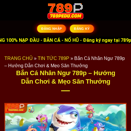
Bỏ
qua
nội
dung
ĐĂNG NHẬP
ĐĂNG KÝ
% NẠP ĐẦU - BẮN CÁ - NỔ HŨ - Đăng ký ngay tại 789pedu.com
TRANG CHỦ
»
TIN TỨC 789P
»
Bắn Cá Nhân Ngư 789p
– Hướng Dẫn Chơi & Mẹo Săn Thưởng
Bắn Cá Nhân Ngư 789p – Hướng
Dẫn Chơi & Mẹo Săn Thưởng