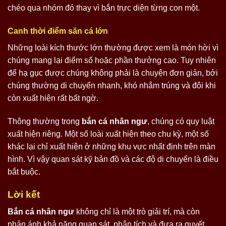
chéo qua nhóm đó thay vì bắn trực diện từng con một.
Canh thời điểm săn cá lớn
Những loài kích thước lớn thường được xem là món hời vì
chúng mang lại điểm số hoặc phần thưởng cao. Tuy nhiên
để hạ gục được chúng không phải là chuyện đơn giản, bởi
chúng thường di chuyển nhanh, khó nhắm trúng và đôi khi
còn xuất hiện rất bất ngờ.
Thông thường trong
bắn cá nhân ngư
, chúng có quy luật
xuất hiện riêng. Một số loài xuất hiện theo chu kỳ, một số
khác lại chỉ xuất hiện ở những khu vực nhất định trên màn
hình. Vì vậy quan sát kỹ bản đồ và các độ di chuyển là điều
bắt buộc.
Lời kết
Bắn cá nhân ngư
không chỉ là một trò giải trí, mà còn
phản ánh khả năng quan sát, phân tích và đưa ra quyết