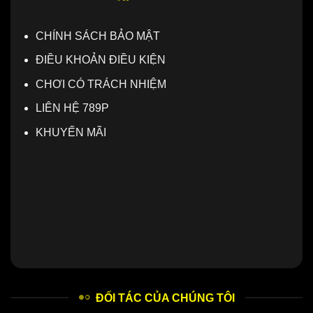
CHÍNH SÁCH BẢO MẬT
ĐIỀU KHOẢN ĐIỀU KIỆN
CHƠI CÓ TRÁCH NHIỆM
LIÊN HỆ 789P
KHUYẾN MÃI
ĐỐI TÁC CỦA CHÚNG TÔI