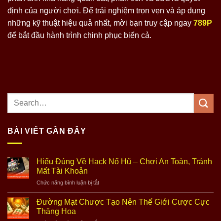
định của người chơi. Để trải nghiệm trọn vẹn và áp dụng
những kỹ thuật hiệu quả nhất, mời bạn truy cập ngay
789P
để bắt đầu hành trình chinh phục biển cả.
BÀI VIẾT GẦN ĐÂY
Hiểu Đúng Về Hack Nổ Hũ – Chơi An Toàn, Tránh
Mất Tài Khoản
ở
Chức năng bình luận bị tắt
Hiểu
Đúng
Đường Mạt Chược Tạo Nên Thế Giới Cược Cực
Về
Thăng Hoa
Hack